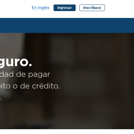
En Inglés
Ingresar
Inscríbase
guro.
lidad de pagar
to o de crédito.
.