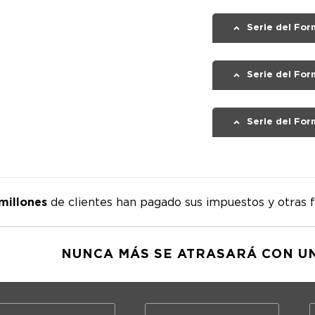
Serie del For
Serie del For
Sociedades d
Serie del For
(Autopista)
millones
de clientes han pagado sus impuestos y otras f
NUNCA MÁS SE ATRASARÁ CON U