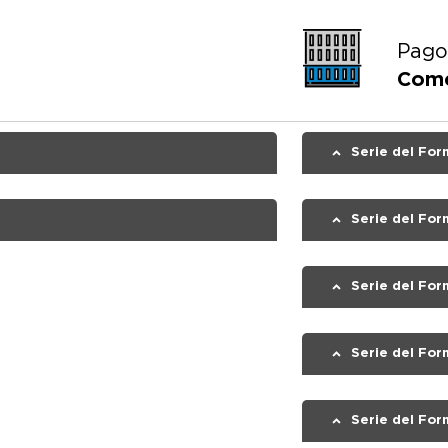
Pago
Come
Serie del For
Desempleo
Serie del For
Serie del For
Empleados Ag
Serie del For
Serie del For